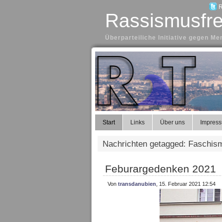
R
Rassismusfre
Überparteiliche Initiative gegen 
Start
Links
Über uns
Impres
Nachrichten getagged: Faschis
Feburargedenken 2021
Von
transdanubien
, 15. Februar 2021 12:54