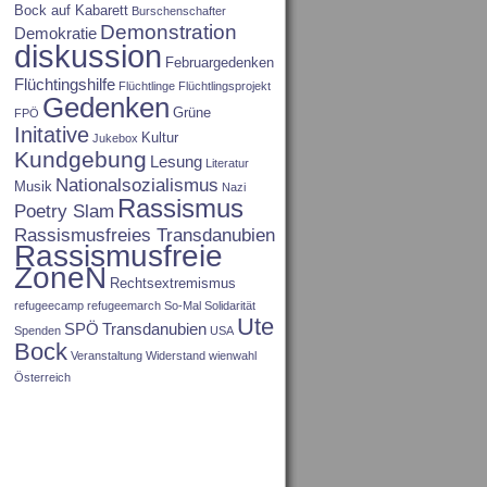
Bock auf Kabarett
Burschenschafter
Demonstration
Demokratie
diskussion
Februargedenken
Flüchtingshilfe
Flüchtlinge
Flüchtlingsprojekt
Gedenken
Grüne
FPÖ
Initative
Kultur
Jukebox
Kundgebung
Lesung
Literatur
Nationalsozialismus
Musik
Nazi
Rassismus
Poetry Slam
Rassismusfreies Transdanubien
Rassismusfreie
ZoneN
Rechtsextremismus
refugeecamp
refugeemarch
So-Mal
Solidarität
Ute
SPÖ
Transdanubien
Spenden
USA
Bock
Veranstaltung
Widerstand
wienwahl
Österreich