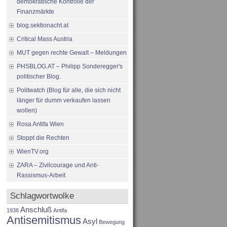
demokratische Kontrolle der
Finanzmärkte
blog.sektionacht.at
Critical Mass Austria
MUT gegen rechte Gewalt – Meldungen
PHSBLOG.AT – Philipp Sonderegger's
politischer Blog.
Politwatch (Blog für alle, die sich nicht
länger für dumm verkaufen lassen
wollen)
Rosa Antifa Wien
Stoppt die Rechten
WienTV.org
ZARA – Zivilcourage und Anti-
Rassismus-Arbeit
Schlagwortwolke
Anschluß
1938
Antifa
Antisemitismus
Asyl
Bewegung