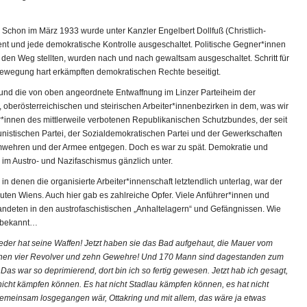
 Schon im März 1933 wurde unter Kanzler Engelbert Dollfuß (Christlich-
ent und jede demokratische Kontrolle ausgeschaltet. Politische Gegner*innen
n den Weg stellten, wurden nach und nach gewaltsam ausgeschaltet. Schritt für
nbewegung hart erkämpften demokratischen Rechte beseitigt.
 und die von oben angeordnete Entwaffnung im Linzer Parteiheim der
 oberösterreichischen und steirischen Arbeiter*innenbezirken in dem, was wir
innen des mittlerweile verbotenen Republikanischen Schutzbundes, der seit
istischen Partei, der Sozialdemokratischen Partei und der Gewerkschaften
eimwehren und der Armee entgegen. Doch es war zu spät. Demokratie und
 im Austro- und Nazifaschismus gänzlich unter.
n denen die organisierte Arbeiter*innenschaft letztendlich unterlag, war der
ten Wiens. Auch hier gab es zahlreiche Opfer. Viele Anführer*innen und
andeten in den austrofaschistischen „Anhaltelagern“ und Gefängnissen. Wie
t bekannt…
eder hat seine Waffen! Jetzt haben sie das Bad aufgehaut, die Mauer vom
innen vier Revolver und zehn Gewehre! Und 170 Mann sind dagestanden zum
 Das war so deprimierend, dort bin ich so fertig gewesen. Jetzt hab ich gesagt,
nicht kämpfen können. Es hat nicht Stadlau kämpfen können, es hat nicht
meinsam losgegangen wär, Ottakring und mit allem, das wäre ja etwas