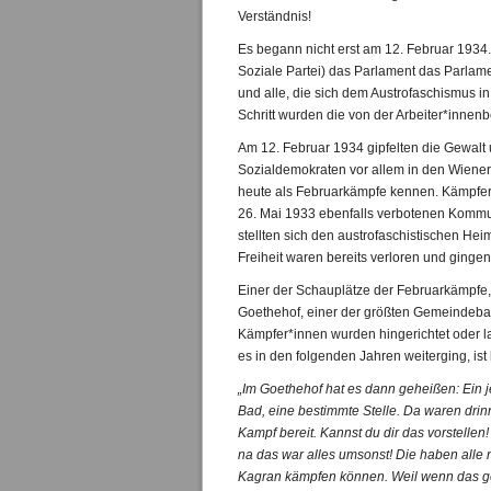
Verständnis!
Es begann nicht erst am 12. Februar 1934.
Soziale Partei) das Parlament das Parlam
und alle, die sich dem Austrofaschismus i
Schritt wurden die von der Arbeiter*inne
Am 12. Februar 1934 gipfelten die Gewalt
Sozialdemokraten vor allem in den Wiener,
heute als Februarkämpfe kennen. Kämpfer*
26. Mai 1933 ebenfalls verbotenen Kommun
stellten sich den austrofaschistischen H
Freiheit waren bereits verloren und gingen
Einer der Schauplätze der Februarkämpfe, i
Goethehof, einer der größten Gemeindebau
Kämpfer*innen wurden hingerichtet oder l
es in den folgenden Jahren weiterging, is
„Im Goethehof hat es dann geheißen: Ein j
Bad, eine bestimmte Stelle. Da waren dr
Kampf bereit. Kannst du dir das vorstellen!
na das war alles umsonst! Die haben alle 
Kagran kämpfen können. Weil wenn das ge