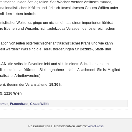
ht mehr aus den Schlagzeilen: Seit Wochen werden Antifaschist
innen,
ationalistischen Kräften und türkisch-faschistischen Grauen Wölfen unter
 mit dem Leben bedroht.
onistischer Weise, es ginge um nicht mehr als einen importierten türkisch-
ere Ebenen und Wurzeln, nicht zuletzt das Versagen der österreichischen
uation vonseiten österreichischer antifaschistischer Kräfte und wie kann
llt werden? Was sind die Herausforderungen für Bezirks-, Stadt- und
LAN
, die selbst in Favoriten lebt und sich in einem Schreiben an den
tte um eine aufklärende Stellungnahme – siehe Attachment. Sie ist Mitglied
atischer Arbeitervereine)
ffen), Beginn der Veranstaltung:
19.30
h.
EG, 1220 Wien
ismus
,
Frauenhass
,
Graue Wölfe
Rassismusfreies Transdanubien läuft mit
WordPress