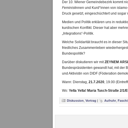
Der 10. Wiener Gemeindebezirk kommt nic
Feminist
innen und Kurd*innen von islamo-n
Druck gesetzt, eingeschüchtert und sogar
Medien und Politik erklären uns in redukti
kurdischen Konflikt. Dieser hat aber mehr
„Integrations“-Politik.
Welche Solidarität braucht es in dieser Sit
friedliches Zusammenleben wiederhergeste
Bundespolitik?
Darüber diskutieren wir mit
ZEYNEM ARS
Bundespräsidenten gewandt hat, mit der Bi
und Aktivistin von DIDF (Föderation demokr
Wann: Dienstag,
21.7.2020
, 19.00 (Eintre
Wo:
Yella Yella! Maria Tusch-Straße 2/1/
Diskussion
,
Vortrag
|
Aufruhr
,
Fasch