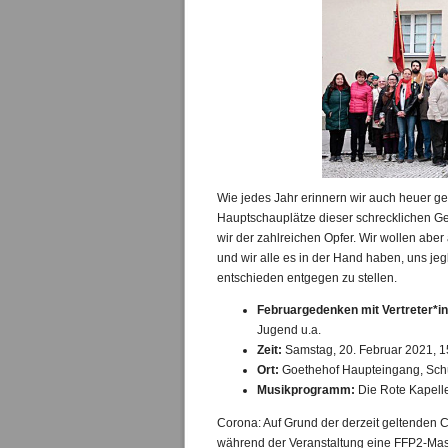
Wie jedes Jahr erinnern wir auch heuer 
Hauptschauplätze dieser schrecklichen G
wir der zahlreichen Opfer. Wir wollen abe
und wir alle es in der Hand haben, uns 
entschieden entgegen zu stellen.
Februargedenken mit Vertreter*i
Jugend u.a.
Zeit:
Samstag, 20. Februar 2021, 1
Ort:
Goethehof Haupteingang, Schüt
Musikprogramm:
Die Rote Kapell
Corona: Auf Grund der derzeit geltenden 
während der Veranstaltung eine FFP2-Mas