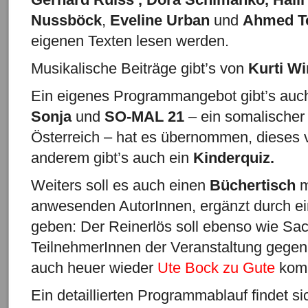
Nussböck
,
Eveline Urban
und
Ahmed T
eigenen Texten lesen werden.
Musikalische Beiträge gibt’s von
Kurti Wi
Ein eigenes Programmangebot gibt’s auch
Sonja
und
SO-MAL 21
– ein somalischer
Österreich – hat es übernommen, dieses v
anderem gibt’s auch ein
Kinderquiz.
Weiters soll es auch einen
Büchertisch
m
anwesenden AutorInnen, ergänzt durch e
geben: Der Reinerlös soll ebenso wie Sa
TeilnehmerInnen der Veranstaltung gegen
auch heuer wieder
Ute Bock
zu Gute
kom
Ein detaillierten Programmablauf findet s