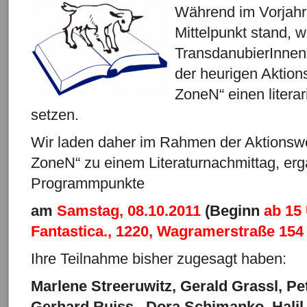
W
ährend im Vorjahr
Mittelpunkt stand, w
TransdanubierInnen“
der heurigen Aktio
ZoneN“ einen litera
setzen.
Wir laden daher im Rahmen der Aktionsw
ZoneN“ zu einem Literaturnachmittag, erg
Programmpunkte
am
Samstag,
08.10.2011
(Beginn
ab 15
Fantastica., 1220, Wagramerstraße 154
Ihre Teilnahme bisher zugesagt haben:
Marlene Streeruwitz, Gerald Grassl, Pet
Gerhard Ruiss , Dora Schimanko, Halil