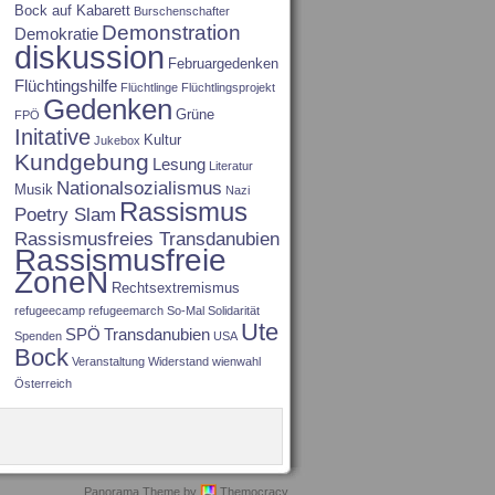
Bock auf Kabarett
Burschenschafter
Demonstration
Demokratie
diskussion
Februargedenken
Flüchtingshilfe
Flüchtlinge
Flüchtlingsprojekt
Gedenken
Grüne
FPÖ
Initative
Kultur
Jukebox
Kundgebung
Lesung
Literatur
Nationalsozialismus
Musik
Nazi
Rassismus
Poetry Slam
Rassismusfreies Transdanubien
Rassismusfreie
ZoneN
Rechtsextremismus
refugeecamp
refugeemarch
So-Mal
Solidarität
Ute
SPÖ
Transdanubien
Spenden
USA
Bock
Veranstaltung
Widerstand
wienwahl
Österreich
Panorama Theme by
Themocracy