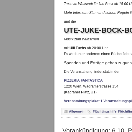
Texte im Wettstreit
für Ute Bock
ab 15:00 
Mehr Infos zum Slam und seinen Regeln fi
und die
UTE-JUKE-BOCK-B
Musik zum Wünschen
mit
Ulli Fuchs
ab 20:00 Uhr
Es wird unter anderem einen Bücherflohm
Spenden und Erträge gehen zuguns
Die Veranstaltung findet statt in der
PIZZERIA FANTASTICA
1220 Wien, Wagramerstrasse 154
(Kagraner Platz, U1)
Veranstaltungsplakat 1
Veranstaltungspl
Allgemein
|
Flüchtingshilfe
,
Flüchtli
Vorankündigung: 6.10