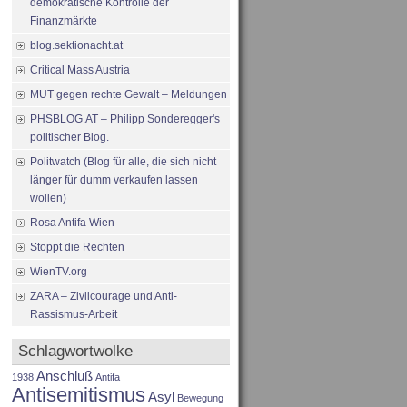
demokratische Kontrolle der
Finanzmärkte
blog.sektionacht.at
Critical Mass Austria
MUT gegen rechte Gewalt – Meldungen
PHSBLOG.AT – Philipp Sonderegger's
politischer Blog.
Politwatch (Blog für alle, die sich nicht
länger für dumm verkaufen lassen
wollen)
Rosa Antifa Wien
Stoppt die Rechten
WienTV.org
ZARA – Zivilcourage und Anti-
Rassismus-Arbeit
Schlagwortwolke
Anschluß
1938
Antifa
Antisemitismus
Asyl
Bewegung