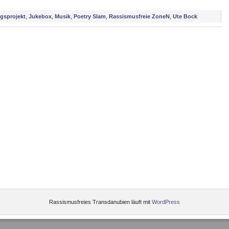
ngsprojekt
,
Jukebox
,
Musik
,
Poetry Slam
,
Rassismusfreie ZoneN
,
Ute Bock
Rassismusfreies Transdanubien läuft mit
WordPress