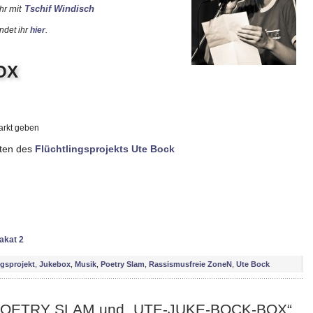
mit
Tschif Windisch
Uhr
ndet ihr
hier
.
OX
arkt geben
ten des
Flüchtlingsprojekts Ute Bock
akat 2
ngsprojekt
,
Jukebox
,
Musik
,
Poetry Slam
,
Rassismusfreie ZoneN
,
Ute Bock
. POETRY SLAM und „UTE-JUKE-BOCK-BOX“