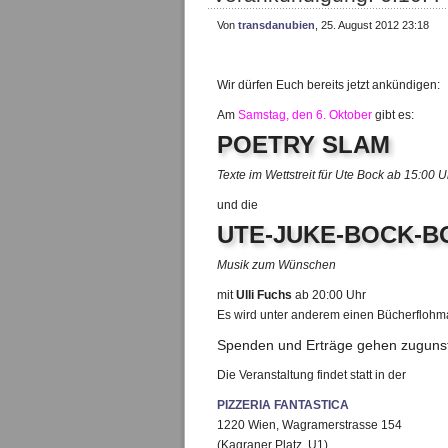
Von
transdanubien
, 25. August 2012 23:18
Wir dürfen Euch bereits jetzt ankündigen:
Am
Samstag, den 6. Oktober
gibt es:
POETRY SLAM
Texte im Wettstreit
für Ute Bock
ab 15:00 
und die
UTE-JUKE-BOCK-B
Musik zum Wünschen
mit
Ulli Fuchs
ab 20:00 Uhr
Es wird unter anderem einen Bücherflohm
Spenden und Erträge gehen zuguns
Die Veranstaltung findet statt in der
PIZZERIA FANTASTICA
1220 Wien, Wagramerstrasse 154
(Kagraner Platz, U1)