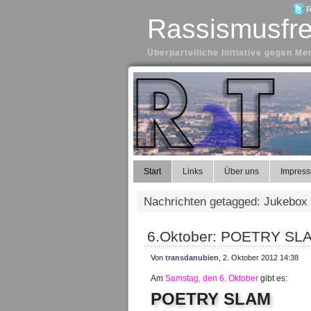
R
Rassismusfre
Überparteiliche Initiative gegen 
Start
Links
Über uns
Impres
Nachrichten getagged: Jukebox
6.Oktober: POETRY SL
Von
transdanubien
, 2. Oktober 2012 14:38
Am
Samstag, den 6. Oktober
gibt es:
POETRY SLAM