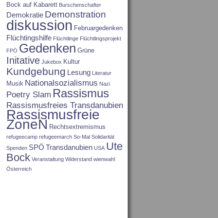
Bock auf Kabarett
Burschenschafter
Demonstration
Demokratie
diskussion
Februargedenken
Flüchtingshilfe
Flüchtlinge
Flüchtlingsprojekt
Gedenken
Grüne
FPÖ
Initative
Kultur
Jukebox
Kundgebung
Lesung
Literatur
Nationalsozialismus
Musik
Nazi
Rassismus
Poetry Slam
Rassismusfreies Transdanubien
Rassismusfreie
ZoneN
Rechtsextremismus
refugeecamp
refugeemarch
So-Mal
Solidarität
Ute
SPÖ
Transdanubien
Spenden
USA
Bock
Veranstaltung
Widerstand
wienwahl
Österreich