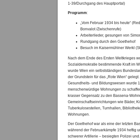
1-39/Durchgang des Hauptportal)
Programm
:
„Vom Februar 1934 bis heute“ (Re
Bonvalot /Zwischenrufe)
Arbeiterlieder, gesungen von Simo
Rundgang durch den Goethehof
Besuch im Kaisermühlner Werkl (S
Nach dem Ende des Ersten Weltkrieges w
Sozialdemokratie bestimmende Kraft im W
wurde Wien ein selbstständiges Bundesla
der Grundstein für das „Rote Wien“ geleg
Gesundheits- und Bildungswesen wurde 19
menschenwürdige Wohnungen zu schaffen – 
krasser Gegensatz zu den Bassena-Wohnun
Gemeinschaftseinrichtungen wie Bäder, Ki
Tuberkulosestellen, Turnhallen, Bibliothek
Wohnungen.
Der Goethehof war als eine der letzten B
während der Februarkämpfe 1934 heftig um
schwerer Artillerie – besiegten Polizei