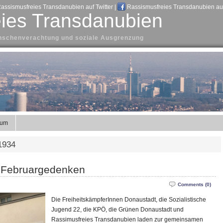
assismusfreies Transdanubien auf Twitter
|
Rassismusfreies Transdanubien au
ies Transdanubien
Menschenverachtung und soziale Ausgrenzung
sum
1934
 Februargedenken
Comments (0)
Die FreiheitskämpferInnen Donaustadt, die Sozialistische
Jugend 22, die KPÖ, die Grünen Donaustadt und
Rassimusfreies Transdanubien laden zur gemeinsamen