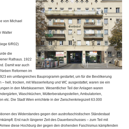
de von Michael
n Walter
tiege 6/R02)
urde die
iener Rathaus. 1922
nd. Damit war auch
t. Neben Reformen im
23 ein umfangreiches Bauprogramm gestartet, um für die Bevölkerung
hell, trocken, mit Wasserleitung und WC ausgestattet, waren sie ein
gen in den Mietskasernen. Wesentlicher Teil der Anlagen waren
ndergärten, Waschküchen, Mütterberatungsstellen, Ambulatorien,
en etc. Die Stadt Wien errichtete in der Zwischenkriegszeit 63.000
astionen des Widerstandes gegen den austrofaschistischen Ständestaat
kämpft. Erst nach längerer Zeit des Dauerbeschusses – zum Teil mit
 und Armee diese Hochburg der gegen den drohenden Faschismus kämpfenden