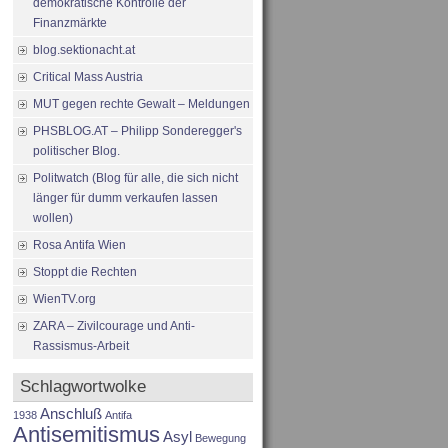
demokratische Kontrolle der
Finanzmärkte
blog.sektionacht.at
Critical Mass Austria
MUT gegen rechte Gewalt – Meldungen
PHSBLOG.AT – Philipp Sonderegger's
politischer Blog.
Politwatch (Blog für alle, die sich nicht
länger für dumm verkaufen lassen
wollen)
Rosa Antifa Wien
Stoppt die Rechten
WienTV.org
ZARA – Zivilcourage und Anti-
Rassismus-Arbeit
Schlagwortwolke
Anschluß
1938
Antifa
Antisemitismus
Asyl
Bewegung