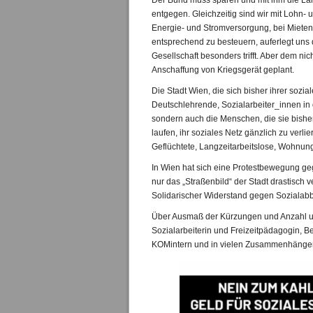
Der Bund muss sparen und mit ihm die Län
entgegen. Gleichzeitig sind wir mit Lohn-
Energie- und Stromversorgung, bei Mieten u
entsprechend zu besteuern, auferlegt uns
Gesellschaft besonders trifft. Aber dem n
Anschaffung von Kriegsgerät geplant.
Die Stadt Wien, die sich bisher ihrer sozia
Deutschlehrende, Sozialarbeiter_innen in d
sondern auch die Menschen, die sie bishe
laufen, ihr soziales Netz gänzlich zu ver
Geflüchtete, Langzeitarbeitslose, Wohnung
In Wien hat sich eine Protestbewegung geg
nur das „Straßenbild“ der Stadt drastisc
Solidarischer Widerstand gegen Sozialabba
Über Ausmaß der Kürzungen und Anzahl und 
Sozialarbeiterin und Freizeitpädagogin, Bet
KOMintern und in vielen Zusammenhängen p