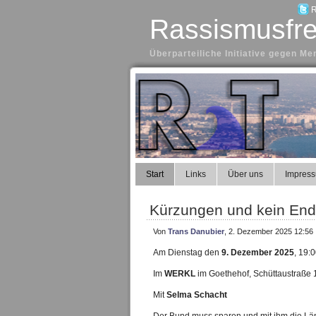
R
Rassismusfre
Überparteiliche Initiative gegen 
Start
Links
Über uns
Impres
Kürzungen und kein Ende
Von
Trans Danubier
, 2. Dezember 2025 12:56
Am Dienstag den
9. Dezember 2025
, 19:
Im
WERKL
im Goethehof, Schüttaustraße 1
Mit
Selma Schacht