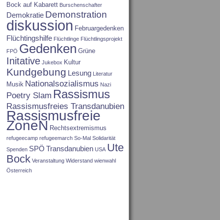
Bock auf Kabarett
Burschenschafter
Demonstration
Demokratie
diskussion
Februargedenken
Flüchtingshilfe
Flüchtlinge
Flüchtlingsprojekt
Gedenken
Grüne
FPÖ
Initative
Kultur
Jukebox
Kundgebung
Lesung
Literatur
Nationalsozialismus
Musik
Nazi
Rassismus
Poetry Slam
Rassismusfreies Transdanubien
Rassismusfreie
ZoneN
Rechtsextremismus
refugeecamp
refugeemarch
So-Mal
Solidarität
Ute
SPÖ
Transdanubien
Spenden
USA
Bock
Veranstaltung
Widerstand
wienwahl
Österreich