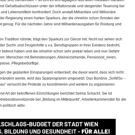
der und Gemeinden – so tönt es uns tagtäglich aus allen medialen Kanälen
 und Gehaltsabschlüssen unter der Inflationsrate und steigender Teuerung bei
nd Lebensmitteln konfrontiert. Doch anstatt Milliardäre und Millionäre
 die Regierung einen harten Sparkurs, der die ohnehin schon Ärmsten der
icht genug: Für die nächsten Jahre sind Milliardenausgaben für Rüstung und
len Tradition rühmte, trägt den Sparkurs zur Gänze mit. Nicht nur sehen sich
er Sucht- und Drogenhilfe u.v.a. Berufsgruppen in ihrer Existenz bedroht,
r betreut haben und die ohnehin schon sehr prekär leben und nun Gefahr
lieren: Menschen mit Behinderungen, Alleinerziehende, Pensionist_innen,
slose, Pflegebedürftige.
en die geplanten Einsparungen entwickelt, die davor warnt, dass sich nicht
h verändern werde, wird das Sparprogramm umgesetzt. Das Bündnis „SoWiSo –
u“ versucht die Proteste zu koordinieren und weitere zu organisieren.
Art der betroffenen Einrichtungen berichtet Selma Schacht. Sie ist
riebsratsvorsitzende bei „Bildung im Mittelpunkt“, Arbeiterkammerrätin für die
olitisch aktiv.