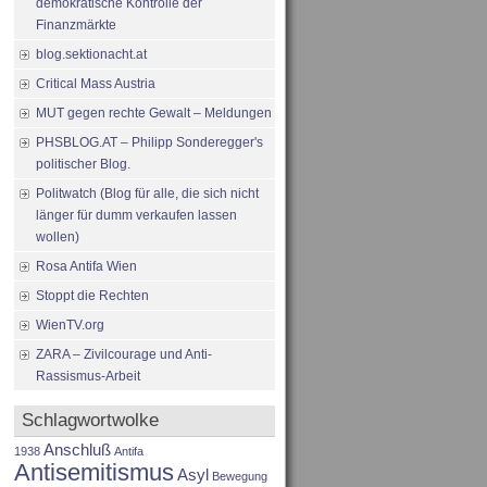
demokratische Kontrolle der
Finanzmärkte
blog.sektionacht.at
Critical Mass Austria
MUT gegen rechte Gewalt – Meldungen
PHSBLOG.AT – Philipp Sonderegger's
politischer Blog.
Politwatch (Blog für alle, die sich nicht
länger für dumm verkaufen lassen
wollen)
Rosa Antifa Wien
Stoppt die Rechten
WienTV.org
ZARA – Zivilcourage und Anti-
Rassismus-Arbeit
Schlagwortwolke
Anschluß
1938
Antifa
Antisemitismus
Asyl
Bewegung