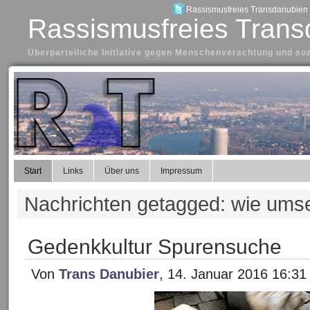
Rassismusfreies Transdanubien a
Rassismusfreies Trans
Überparteiliche Initiative gegen Menschenverachtung und so
Start
Links
Über uns
Impressum
Nachrichten getagged: wie ums
Gedenkkultur Spurensuche
Von
Trans Danubier
, 14. Januar 2016 16:31