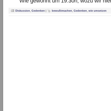
Wie gewohnt um 19:30h, wozu wir hie
Diskussion
,
Gedenken
|
bewußtmachen
,
Gedenken
,
wie umsetzen