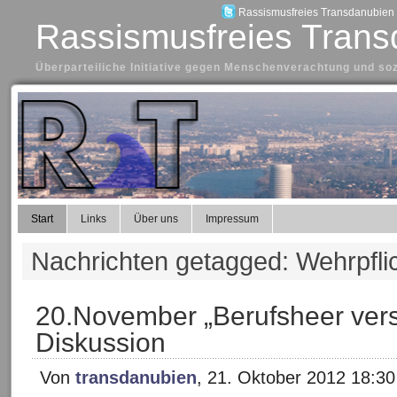
Rassismusfreies Transdanubien a
Rassismusfreies Trans
Überparteiliche Initiative gegen Menschenverachtung und so
Start
Links
Über uns
Impressum
Nachrichten getagged: Wehrpfli
20.November „Berufsheer vers
Diskussion
Von
transdanubien
, 21. Oktober 2012 18:30