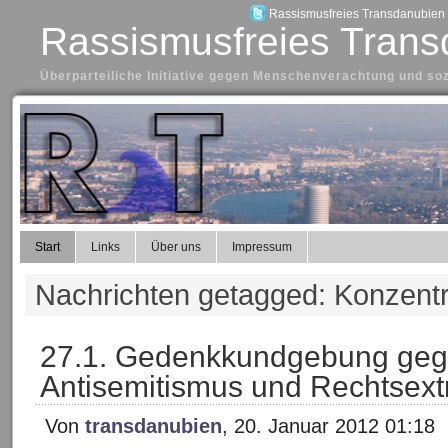
Rassismusfreies Transdanubien a
Rassismusfreies Trans
Überparteiliche Initiative gegen Menschenverachtung und so
Start
Links
Über uns
Impressum
Nachrichten getagged: Konzentr
27.1. Gedenkkundgebung geg
Antisemitismus und Rechtsex
Von
transdanubien
, 20. Januar 2012 01:18