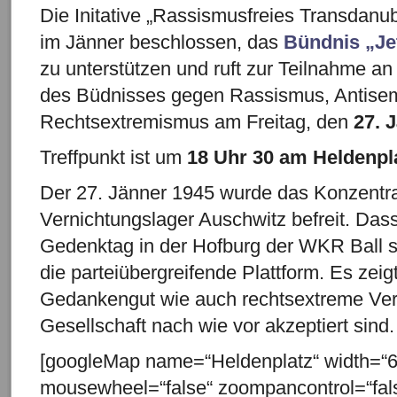
Die Initative „Rassismusfreies Transdanub
im Jänner beschlossen, das
Bündnis „Jet
zu unterstützen und ruft zur Teilnahme
des Büdnisses gegen Rassismus, Antise
Rechtsextremismus am Freitag, den
27. 
Treffpunkt ist um
18 Uhr 30 am Heldenpl
Der 27. Jänner 1945 wurde das Konzentra
Vernichtungslager Auschwitz befreit. Das
Gedenktag in der Hofburg der WKR Ball stat
die parteiübergreifende Plattform. Es zeig
Gedankengut wie auch rechtsextreme Vern
Gesellschaft nach wie vor akzeptiert sind.
[googleMap name=“Heldenplatz“ width=“6
mousewheel=“false“ zoompancontrol=“false