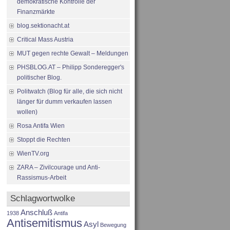
demokratische Kontrolle der
Finanzmärkte
blog.sektionacht.at
Critical Mass Austria
MUT gegen rechte Gewalt – Meldungen
PHSBLOG.AT – Philipp Sonderegger's
politischer Blog.
Politwatch (Blog für alle, die sich nicht
länger für dumm verkaufen lassen
wollen)
Rosa Antifa Wien
Stoppt die Rechten
WienTV.org
ZARA – Zivilcourage und Anti-
Rassismus-Arbeit
Schlagwortwolke
Anschluß
1938
Antifa
Antisemitismus
Asyl
Bewegung