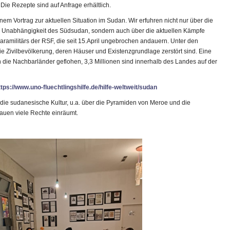
 Die Rezepte sind auf Anfrage erhältlich.
em Vortrag zur aktuellen Situation im Sudan. Wir erfuhren nicht nur über die
er Unabhängigkeit des Südsudan, sondern auch über die aktuellen Kämpfe
amilitärs der RSF, die seit 15.April ungebrochen andauern. Unter den
e Zivilbevölkerung, deren Häuser und Existenzgrundlage zerstört sind. Eine
 die Nachbarländer geflohen, 3,3 Millionen sind innerhalb des Landes auf der
ttps://www.uno-fluechtlingshilfe.de/hilfe-weltweit/sudan
die sudanesische Kultur, u.a. über die Pyramiden von Meroe und die
auen viele Rechte einräumt.