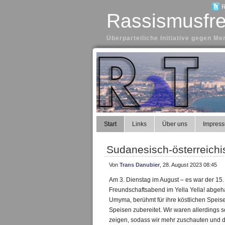
R
Rassismusfre
Überparteiliche Initiative gegen 
Start
Links
Über uns
Impres
Sudanesisch-österreich
Von
Trans Danubier
, 28. August 2023 08:45
Am 3. Dienstag im August – es war der 15.
Freundschaftsabend im Yella Yella! abge
Umyma, berühmt für ihre köstlichen Speis
Speisen zubereitet. Wir waren allerdings s
zeigen, sodass wir mehr zuschauten und d