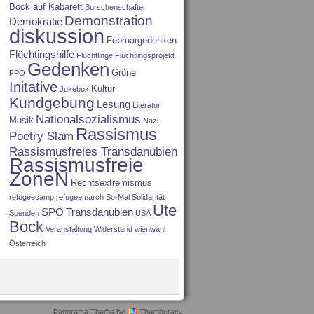
Bock auf Kabarett
Burschenschafter
Demonstration
Demokratie
diskussion
Februargedenken
Flüchtingshilfe
Flüchtlinge
Flüchtlingsprojekt
Gedenken
Grüne
FPÖ
Initative
Kultur
Jukebox
Kundgebung
Lesung
Literatur
Nationalsozialismus
Musik
Nazi
Rassismus
Poetry Slam
Rassismusfreies Transdanubien
Rassismusfreie
ZoneN
Rechtsextremismus
refugeecamp
refugeemarch
So-Mal
Solidarität
Ute
SPÖ
Transdanubien
Spenden
USA
Bock
Veranstaltung
Widerstand
wienwahl
Österreich
Panorama Theme by
Themocracy