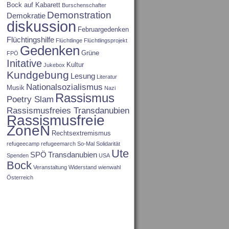
Bock auf Kabarett
Burschenschafter
Demonstration
Demokratie
diskussion
Februargedenken
Flüchtingshilfe
Flüchtlinge
Flüchtlingsprojekt
Gedenken
Grüne
FPÖ
Initative
Kultur
Jukebox
Kundgebung
Lesung
Literatur
Nationalsozialismus
Musik
Nazi
Rassismus
Poetry Slam
Rassismusfreies Transdanubien
Rassismusfreie
ZoneN
Rechtsextremismus
refugeecamp
refugeemarch
So-Mal
Solidarität
Ute
SPÖ
Transdanubien
Spenden
USA
Bock
Veranstaltung
Widerstand
wienwahl
Österreich