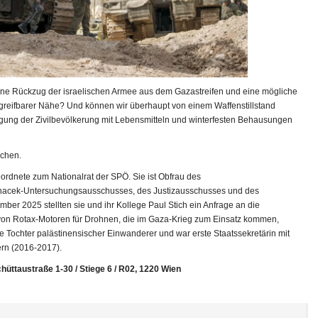
ne Rückzug der israelischen Armee aus dem Gazastreifen und eine mögliche
 greifbarer Nähe? Und können wir überhaupt von einem Waffenstillstand
rgung der Zivilbevölkerung mit Lebensmitteln und winterfesten Behausungen
echen.
ordnete zum Nationalrat der SPÖ. Sie ist Obfrau des
lnacek-Untersuchungsausschusses, des Justizausschusses und des
r 2025 stellten sie und ihr Kollege Paul Stich ein Anfrage an die
 von Rotax-Motoren für Drohnen, die im Gaza-Krieg zum Einsatz kommen,
e Tochter palästinensischer Einwanderer und war erste Staatssekretärin mit
ern (2016-2017).
hüttaustraße 1-30 / Stiege 6 / R02, 1220 Wien