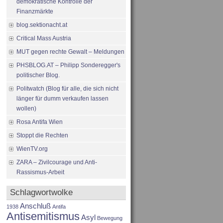
demokratische Kontrolle der
Finanzmärkte
blog.sektionacht.at
Critical Mass Austria
MUT gegen rechte Gewalt – Meldungen
PHSBLOG.AT – Philipp Sonderegger's
politischer Blog.
Politwatch (Blog für alle, die sich nicht
länger für dumm verkaufen lassen
wollen)
Rosa Antifa Wien
Stoppt die Rechten
WienTV.org
ZARA – Zivilcourage und Anti-
Rassismus-Arbeit
Schlagwortwolke
Anschluß
1938
Antifa
Antisemitismus
Asyl
Bewegung