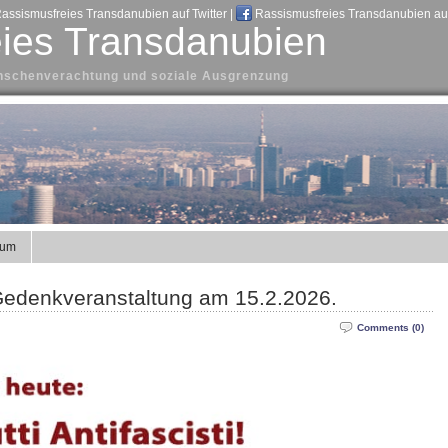
assismusfreies Transdanubien auf Twitter
|
Rassismusfreies Transdanubien au
ies Transdanubien
Menschenverachtung und soziale Ausgrenzung
sum
– Gedenkveranstaltung am 15.2.2026.
Comments (0)