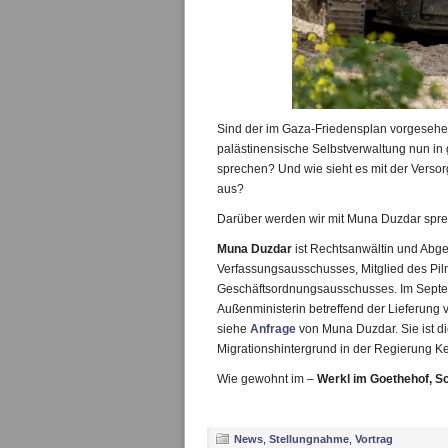
Sind der im Gaza-Friedensplan vorgesehe
palästinensische Selbstverwaltung nun in
sprechen? Und wie sieht es mit der Verso
aus?
Darüber werden wir mit Muna Duzdar spr
Muna Duzdar
ist Rechtsanwältin und Abge
Verfassungsausschusses, Mitglied des Pi
Geschäftsordnungsausschusses. Im Septembe
Außenministerin betreffend der Lieferung
siehe
Anfrage
von Muna Duzdar. Sie ist di
Migrationshintergrund in der Regierung K
Wie gewohnt im –
Werkl im Goethehof, Sc
News
,
Stellungnahme
,
Vortrag