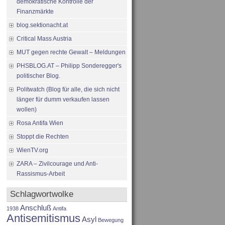
demokratische Kontrolle der
Finanzmärkte
blog.sektionacht.at
Critical Mass Austria
MUT gegen rechte Gewalt – Meldungen
PHSBLOG.AT – Philipp Sonderegger's
politischer Blog.
Politwatch (Blog für alle, die sich nicht
länger für dumm verkaufen lassen
wollen)
Rosa Antifa Wien
Stoppt die Rechten
WienTV.org
ZARA – Zivilcourage und Anti-
Rassismus-Arbeit
Schlagwortwolke
Anschluß
1938
Antifa
Antisemitismus
Asyl
Bewegung