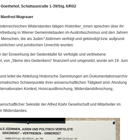
 Goethehof, Schüttaustraße 1-39/Stg. 6/R02
d Manfred Mugrauer
sterreichischen Widerstandes tätigen Historiker_innen sprechen über ihr
ertreibung in Wiener Gemeindebauten im Austrofaschismus und den Jahren
ne Menschen, die als Juden*Jüdinnen verfolgt und gekündigt bzw. aufgrund
izeilichen und juristischen Unrechts wurden.
h der Einweihung der Gedenktafel für verfolgte und vertriebene
, von „Steine des Gedenkens“ finanziert und umgesetzt, wurde am 19. Juni
n und leitet die Abteilung Historische Sammlungen am Dokumentationsarchiv
hematischen Schwerpunkte ihrer wissenschaftlichen Tätigkeit sind: Ahndung
nternationalen Kontext, Holocaustforschung, Widerstandsforschung,
issenschaftlicher Sekretär der Alfred Klahr Gesellschaft und Mitarbeiter im
en Widerstandes.