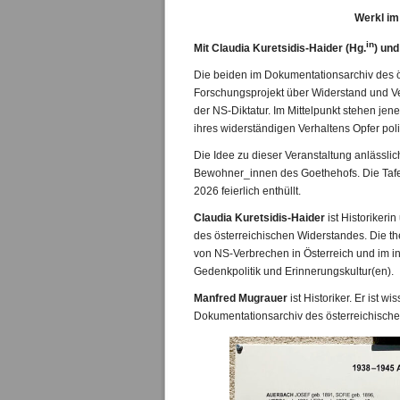
Werkl im
in
Mit Claudia Kuretsidis-Haider (Hg.
) un
Die beiden im Dokumentationsarchiv des ö
Forschungsprojekt über Widerstand und V
der NS-Diktatur. Im Mittelpunkt stehen je
ihres widerständigen Verhaltens Opfer pol
Die Idee zu dieser Veranstaltung anlässlic
Bewohner_innen des Goethehofs. Die Tafel
2026 feierlich enthüllt.
Claudia Kuretsidis-Haider
ist Historikeri
des österreichischen Widerstandes. Die t
von NS-Verbrechen in Österreich und im i
Gedenkpolitik und Erinnerungskultur(en).
Manfred Mugrauer
ist Historiker. Er ist w
Dokumentationsarchiv des österreichisch