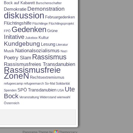
Bock auf Kabarett
Burschenschafter
Demonstration
Demokratie
diskussion
Februargedenken
Flüchtingshilfe
Flüchtlinge
Flüchtlingsprojekt
Gedenken
Grüne
FPÖ
Initative
Kultur
Jukebox
Kundgebung
Lesung
Literatur
Nationalsozialismus
Musik
Nazi
Rassismus
Poetry Slam
Rassismusfreies Transdanubien
Rassismusfreie
ZoneN
Rechtsextremismus
refugeecamp
refugeemarch
So-Mal
Solidarität
Ute
SPÖ
Transdanubien
Spenden
USA
Bock
Veranstaltung
Widerstand
wienwahl
Österreich
Panorama Theme by
Themocracy