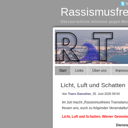
R
Rassismusfre
Überparteiliche Initiative gegen 
Start
Links
Über uns
Impres
Licht, Luft und Schatten
Von
Trans Danubier
, 26. Juni 2026 09:54
Im Juli macht „Rassismusfreies Transdanub
freuen uns, euch zu folgender Veranstaltu
Licht, Luft und Schatten. Wiener Gemei
Diensta