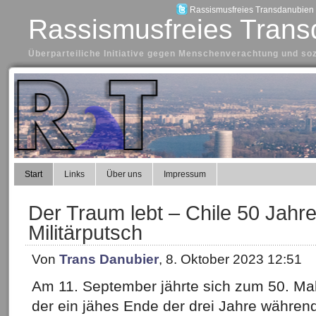
Rassismusfreies Transdanubien a
Rassismusfreies Trans
Überparteiliche Initiative gegen Menschenverachtung und so
Start
Links
Über uns
Impressum
Der Traum lebt – Chile 50 Jahr
Militärputsch
Von
Trans Danubier
, 8. Oktober 2023 12:51
Am 11. September jährte sich zum 50. Mal 
der ein jähes Ende der drei Jahre währe