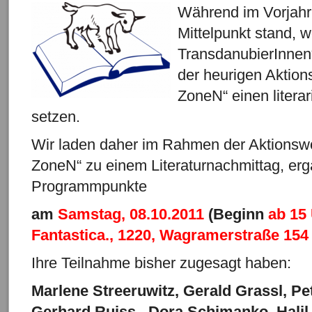
W
ährend im Vorjahr
Mittelpunkt stand, w
TransdanubierInnen“
der heurigen Aktio
ZoneN“ einen litera
setzen.
Wir laden daher im Rahmen der Aktionsw
ZoneN“ zu einem Literaturnachmittag, erg
Programmpunkte
am
Samstag,
08.10.2011
(Beginn
ab 15
Fantastica., 1220, Wagramerstraße 154
Ihre Teilnahme bisher zugesagt haben:
Marlene Streeruwitz, Gerald Grassl, Pet
Gerhard Ruiss , Dora Schimanko, Halil