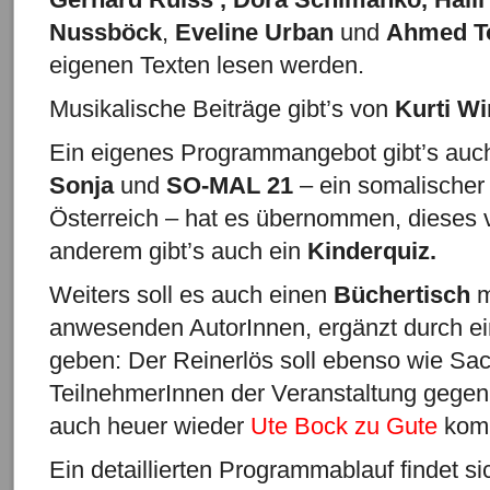
Nussböck
,
Eveline Urban
und
Ahmed T
eigenen Texten lesen werden.
Musikalische Beiträge gibt’s von
Kurti Wi
Ein eigenes Programmangebot gibt’s auch
Sonja
und
SO-MAL 21
– ein somalischer
Österreich – hat es übernommen, dieses v
anderem gibt’s auch ein
Kinderquiz.
Weiters soll es auch einen
Büchertisch
m
anwesenden AutorInnen, ergänzt durch e
geben: Der Reinerlös soll ebenso wie Sa
TeilnehmerInnen der Veranstaltung gegen
auch heuer wieder
Ute Bock
zu Gute
kom
Ein detaillierten Programmablauf findet s