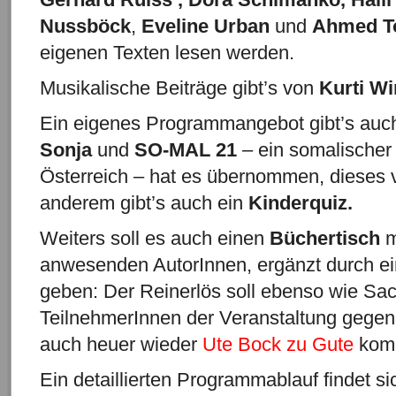
Nussböck
,
Eveline Urban
und
Ahmed T
eigenen Texten lesen werden.
Musikalische Beiträge gibt’s von
Kurti Wi
Ein eigenes Programmangebot gibt’s auch
Sonja
und
SO-MAL 21
– ein somalischer
Österreich – hat es übernommen, dieses v
anderem gibt’s auch ein
Kinderquiz.
Weiters soll es auch einen
Büchertisch
m
anwesenden AutorInnen, ergänzt durch e
geben: Der Reinerlös soll ebenso wie Sa
TeilnehmerInnen der Veranstaltung gegen
auch heuer wieder
Ute Bock
zu Gute
kom
Ein detaillierten Programmablauf findet s