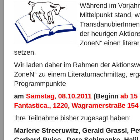
W
ährend im Vorjahr
Mittelpunkt stand, w
TransdanubierInnen“
der heurigen Aktio
ZoneN“ einen litera
setzen.
Wir laden daher im Rahmen der Aktionsw
ZoneN“ zu einem Literaturnachmittag, erg
Programmpunkte
am
Samstag,
08.10.2011
(Beginn
ab 15
Fantastica., 1220, Wagramerstraße 154
Ihre Teilnahme bisher zugesagt haben:
Marlene Streeruwitz, Gerald Grassl, Pet
Gerhard Ruiss , Dora Schimanko, Halil