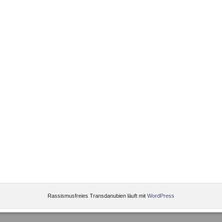
Rassismusfreies Transdanubien läuft mit
WordPress