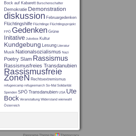
Bock auf Kabarett
Burschenschafter
Demonstration
Demokratie
diskussion
Februargedenken
Flüchtingshilfe
Flüchtlinge
Flüchtlingsprojekt
Gedenken
Grüne
FPÖ
Initative
Kultur
Jukebox
Kundgebung
Lesung
Literatur
Nationalsozialismus
Musik
Nazi
Rassismus
Poetry Slam
Rassismusfreies Transdanubien
Rassismusfreie
ZoneN
Rechtsextremismus
refugeecamp
refugeemarch
So-Mal
Solidarität
Ute
SPÖ
Transdanubien
Spenden
USA
Bock
Veranstaltung
Widerstand
wienwahl
Österreich
Panorama Theme by
Themocracy