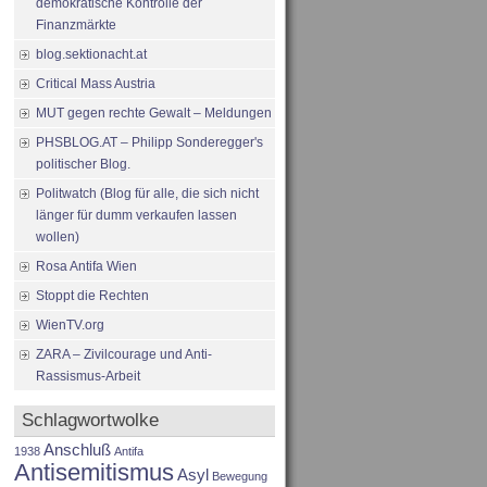
demokratische Kontrolle der
Finanzmärkte
blog.sektionacht.at
Critical Mass Austria
MUT gegen rechte Gewalt – Meldungen
PHSBLOG.AT – Philipp Sonderegger's
politischer Blog.
Politwatch (Blog für alle, die sich nicht
länger für dumm verkaufen lassen
wollen)
Rosa Antifa Wien
Stoppt die Rechten
WienTV.org
ZARA – Zivilcourage und Anti-
Rassismus-Arbeit
Schlagwortwolke
Anschluß
1938
Antifa
Antisemitismus
Asyl
Bewegung