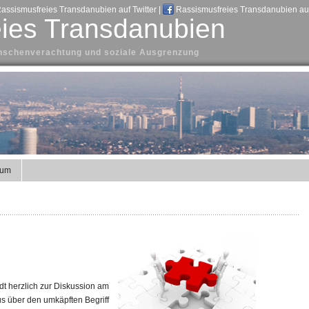
assismusfreies Transdanubien auf Twitter
|
Rassismusfreies Transdanubien au
ies Transdanubien
Menschenverachtung und soziale Ausgrenzung
sum
t herzlich zur Diskussion am
us über den umkäpften Begriff