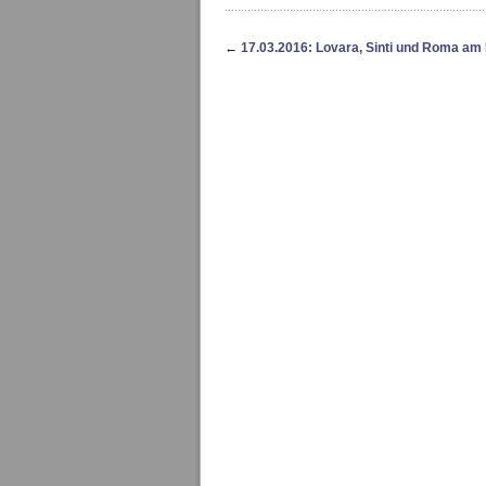
←
17.03.2016: Lovara, Sinti und Roma am 