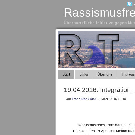
R
Rassismusfre
Überparteiliche Initiative gegen 
Start
Links
Über uns
Impres
19.04.2016: Integration
Von
Trans Danubier
, 6. März 2016 13:10
Rassismusfreies Transdanubien läd
Dienstag den 19.April, mit Melina Kla