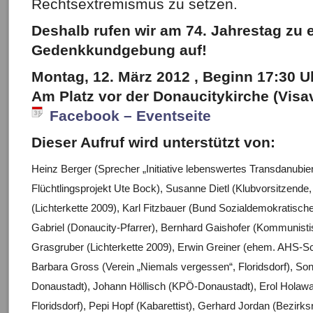
Rechtsextremismus zu setzen.
Deshalb rufen wir am 74. Jahrestag zu e
Gedenkkundgebung auf!
Montag, 12. März 2012 , Beginn 17:30 U
Am Platz vor der Donaucitykirche (Visa
Facebook – Eventseite
Dieser Aufruf wird unterstützt von:
Heinz Berger (Sprecher „Initiative lebenswertes Transdanubie
Flüchtlingsprojekt Ute Bock), Susanne Dietl (Klubvorsitzende
(Lichterkette 2009), Karl Fitzbauer (Bund Sozialdemokratische
Gabriel (Donaucity-Pfarrer), Bernhard Gaishofer (Kommunisti
Grasgruber (Lichterkette 2009), Erwin Greiner (ehem. AHS-S
Barbara Gross (Verein „Niemals vergessen“, Floridsdorf), Son
Donaustadt), Johann Höllisch (KPÖ-Donaustadt), Erol Holawa
Floridsdorf), Pepi Hopf (Kabarettist), Gerhard Jordan (Bezirks