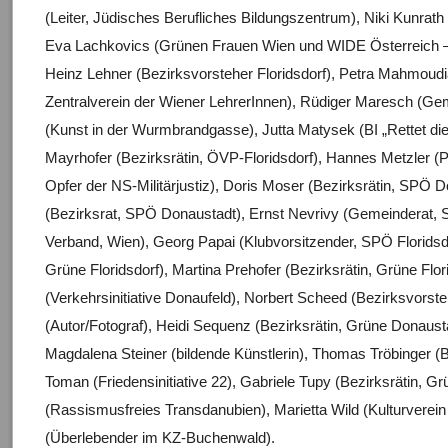
(Leiter, Jüdisches Berufliches Bildungszentrum), Niki Kunra
Eva Lachkovics (Grünen Frauen Wien und WIDE Österreich 
Heinz Lehner (Bezirksvorsteher Floridsdorf), Petra Mahmoudi
Zentralverein der Wiener LehrerInnen), Rüdiger Maresch (Ge
(Kunst in der Wurmbrandgasse), Jutta Matysek (BI „Rettet die
Mayrhofer (Bezirksrätin, ÖVP-Floridsdorf), Hannes Metzler (P
Opfer der NS-Militärjustiz), Doris Moser (Bezirksrätin, SPÖ D
(Bezirksrat, SPÖ Donaustadt), Ernst Nevrivy (Gemeinderat, S
Verband, Wien), Georg Papai (Klubvorsitzender, SPÖ Floridsdo
Grüne Floridsdorf), Martina Prehofer (Bezirksrätin, Grüne F
(Verkehrsinitiative Donaufeld), Norbert Scheed (Bezirksvors
(Autor/Fotograf), Heidi Sequenz (Bezirksrätin, Grüne Donausta
Magdalena Steiner (bildende Künstlerin), Thomas Tröbinger (B
Toman (Friedensinitiative 22), Gabriele Tupy (Bezirksrätin, G
(Rassismusfreies Transdanubien), Marietta Wild (Kulturver
(Überlebender im KZ-Buchenwald).