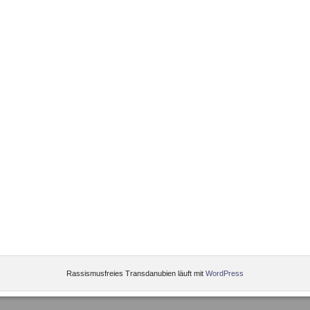
Rassismusfreies Transdanubien läuft mit
WordPress