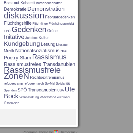
Bock auf Kabarett
Burschenschafter
Demonstration
Demokratie
diskussion
Februargedenken
Flüchtingshilfe
Flüchtlinge
Flüchtlingsprojekt
Gedenken
Grüne
FPÖ
Initative
Kultur
Jukebox
Kundgebung
Lesung
Literatur
Nationalsozialismus
Musik
Nazi
Rassismus
Poetry Slam
Rassismusfreies Transdanubien
Rassismusfreie
ZoneN
Rechtsextremismus
refugeecamp
refugeemarch
So-Mal
Solidarität
Ute
SPÖ
Transdanubien
Spenden
USA
Bock
Veranstaltung
Widerstand
wienwahl
Österreich
Panorama Theme by
Themocracy