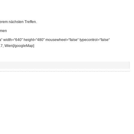
erem nächsten Treffen.
ommen
 width=“640″ height=“480″ mousewheel=“false“ typecontrol=“false“
217, Wien[/googleMap]