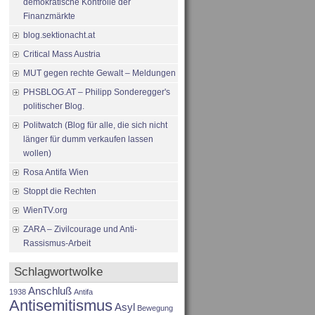
demokratische Kontrolle der
Finanzmärkte
blog.sektionacht.at
Critical Mass Austria
MUT gegen rechte Gewalt – Meldungen
PHSBLOG.AT – Philipp Sonderegger's
politischer Blog.
Politwatch (Blog für alle, die sich nicht
länger für dumm verkaufen lassen
wollen)
Rosa Antifa Wien
Stoppt die Rechten
WienTV.org
ZARA – Zivilcourage und Anti-
Rassismus-Arbeit
Schlagwortwolke
Anschluß
1938
Antifa
Antisemitismus
Asyl
Bewegung