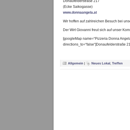
Donaufelderstraße 217
(Ecke Saikogasse)
www.donnaangela.at
Wir hoffen auf zahlreichen Besuch bei uns
Der Wirt Giovanni freut sich auf unser K
[googleMap name=“Pizzeria Donna Angela“
directions_to=“false“]Donaufelderstraße 
Allgemein
|
Neues Lokal
,
Treffen