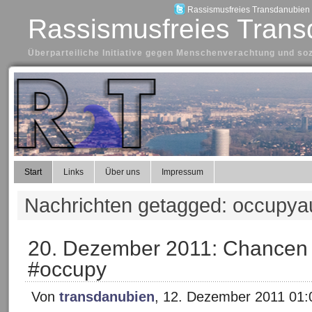
Rassismusfreies Transdanubien a
Rassismusfreies Trans
Überparteiliche Initiative gegen Menschenverachtung und so
Start
Links
Über uns
Impressum
Nachrichten getagged: occupyau
20. Dezember 2011: Chancen 
#occupy
Von
transdanubien
, 12. Dezember 2011 01: