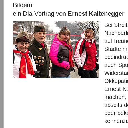
Bildern”
ein Dia-Vortrag von
Ernest Kaltenegger
Bei Strei
Nachbarl
auf freu
Städte mi
beeindru
auch Spu
Widersta
Okkupati
Ernest K
machen, 
abseits 
oder beka
kennenzu