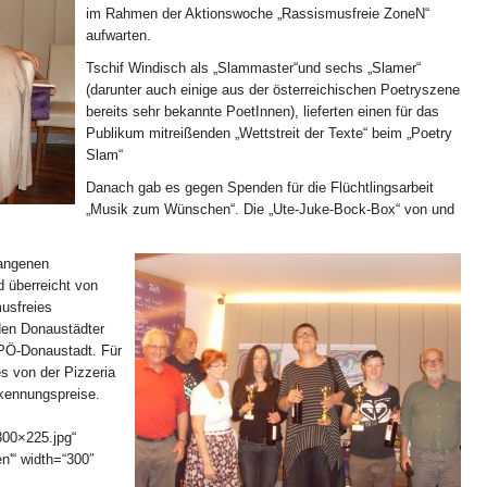
im Rahmen der Aktionswoche „Rassismusfreie ZoneN“
aufwarten.
Tschif Windisch als „Slammaster“und sechs „Slamer“
(darunter auch einige aus der österreichischen Poetryszene
bereits sehr bekannte PoetInnen), lieferten einen für das
Publikum mitreißenden „Wettstreit der Texte“ beim „Poetry
Slam“
Danach gab es gegen Spenden für die Flüchtlingsarbeit
„Musik zum Wünschen“. Die „Ute-Juke-Bock-Box“ von und
gangenen
d überreicht von
musfreies
den Donaustädter
PÖ-Donaustadt. Für
s von der Pizzeria
rkennungspreise.
300×225.jpg“
n'“ width=“300″