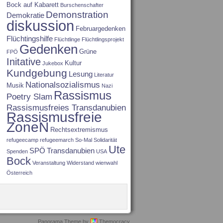
Bock auf Kabarett
Burschenschafter
Demonstration
Demokratie
diskussion
Februargedenken
Flüchtingshilfe
Flüchtlinge
Flüchtlingsprojekt
Gedenken
Grüne
FPÖ
Initative
Kultur
Jukebox
Kundgebung
Lesung
Literatur
Nationalsozialismus
Musik
Nazi
Rassismus
Poetry Slam
Rassismusfreies Transdanubien
Rassismusfreie
ZoneN
Rechtsextremismus
refugeecamp
refugeemarch
So-Mal
Solidarität
Ute
SPÖ
Transdanubien
Spenden
USA
Bock
Veranstaltung
Widerstand
wienwahl
Österreich
Panorama Theme by
Themocracy