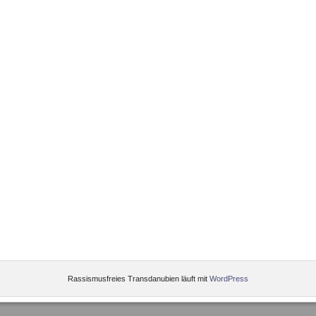
Rassismusfreies Transdanubien läuft mit
WordPress