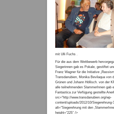
mit Ulli Fuchs .
Für die aus dem Wettbewerb hervorge
Siegerinnen gab es Pokale, gestiftet un
Franz Wagner für die Initiative „Rassis
Transdanubien, Monika Bevilaqua von 
Grünen und Johann Höllisch. von der K
alle teilnehmenden SlammerInnen gab e
Fantastica zur Verfügung gestellte Ane
src=“http://www.transdanubien.org/wp-
content/uploads/2012/10/Siegerehrung-
alt=“Siegerehrung mit den ‚SlammerInne
height=“225″ />