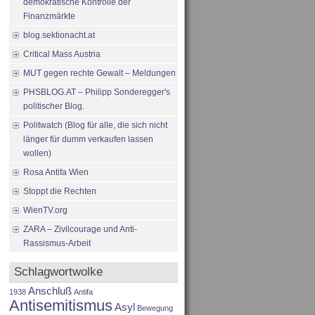
demokratische Kontrolle der
Finanzmärkte
blog.sektionacht.at
Critical Mass Austria
MUT gegen rechte Gewalt – Meldungen
PHSBLOG.AT – Philipp Sonderegger's
politischer Blog.
Politwatch (Blog für alle, die sich nicht
länger für dumm verkaufen lassen
wollen)
Rosa Antifa Wien
Stoppt die Rechten
WienTV.org
ZARA – Zivilcourage und Anti-
Rassismus-Arbeit
Schlagwortwolke
Anschluß
1938
Antifa
Antisemitismus
Asyl
Bewegung