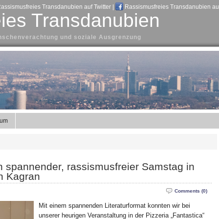
assismusfreies Transdanubien auf Twitter
|
Rassismusfreies Transdanubien au
ies Transdanubien
Menschenverachtung und soziale Ausgrenzung
sum
in spannender, rassismusfreier Samstag in
in Kagran
Comments (0)
Mit einem spannenden Literaturformat konnten wir bei
unserer heurigen Veranstaltung in der Pizzeria „Fantastica“