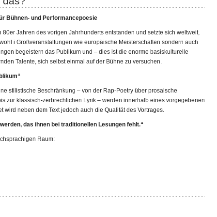
t das?
 für Bühnen- und Performancepoesie
en 80er Jahren des vorigen Jahrhunderts entstanden und setzte sich weltweit,
wohl i Großveranstaltungen wie europäische Meisterschaften sondern auch
ungen begeistern das Publikum und – dies ist die enorme basiskulturelle
den Talente, sich selbst einmal auf der Bühne zu versuchen.
blikum“
ohne stilistische Beschränkung – von der Rap-Poetry über prosaische
is zur klassisch-zerbrechlichen Lyrik – werden innerhalb eines vorgegebenen
tet wird neben dem Text jedoch auch die Qualität des Vortrages.
erden, das ihnen bei traditionellen Lesungen fehlt.“
tschsprachigen Raum: