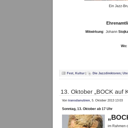
Ein Jazz-Br
Ehrenamtlic
Mitwirkung
: Johann
Stojk
Wo:
Fest
,
Kultur
|
Die Jazzdirektoren; Ut
13. Oktober „BOCK auf K
Von
transdanubien
, 5. Oktober 2013 13:03
Sonntag, 13. Oktober ab 17 Uhr
„BOCK
im Rahmen de