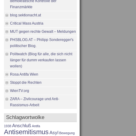
demokratische Kontrolle der
Finanzmärkte
blog.sektionacht.at
Critical Mass Austria
MUT gegen rechte Gewalt – Meldungen
PHSBLOG.AT – Philipp Sonderegger's
politischer Blog.
Politwatch (Blog für alle, die sich nicht
länger für dumm verkaufen lassen
wollen)
Rosa Antifa Wien
Stoppt die Rechten
WienTV.org
ZARA – Zivilcourage und Anti-
Rassismus-Arbeit
Schlagwortwolke
Anschluß
1938
Antifa
Antisemitismus
Asyl
Bewegung