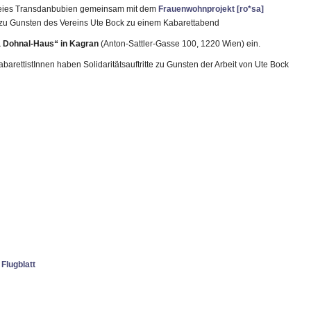
eies Transdanbubien gemeinsam mit dem
Frauenwohnprojekt [ro*sa]
zu Gunsten des Vereins Ute Bock zu einem Kabarettabend
 Dohnal-Haus“ in Kagran
(Anton-Sattler-Gasse 100, 1220 Wien) ein.
barettistInnen haben Solidaritätsauftritte zu Gunsten der Arbeit von Ute Bock
Flugblatt