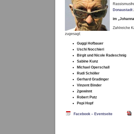
Rassismusfr
Donaustadt
im „Johanna
Zahlreiche Ka
zugesagt:
Guggi Hofbauer
Uschi Nocchieri
Birgit und Nicole Radeschnig
Sabine Kunz
Michael Operschall
Rudi Schöller
Gerhard Gradinger
Vinzent Binder
2gewinnt
Robert Putz
Pepi Hopf
Facebook – Eventseite