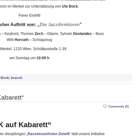
unch im Werkel zur Unterstützung von
Ute Bock
.
Freier Eintritt!
her Auftritt von: „
Die Jazzdirektoren
”
a
– Keybord, Thomas
Zech
– Gitarre, Sylvain
Deslandes
– Bass
Willi
Horvath –
Schlagzeug
Werkel, 1220 Wien, Schüttaustraße 1-39
am Sonntag um
10:00 h
e Bock; brunch
abarett“
Comments (5)
 auf Kabarett“
r diesjährigen „
Rassimsusfreien ZoneN
“ lädt unsere Initiative