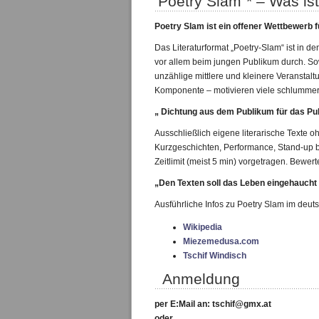
Poetry Slam“* – Was is
Poetry Slam ist ein offener Wettbewerb
Das Literaturformat „Poetry-Slam“ ist in d
vor allem beim jungen Publikum durch. So
unzählige mittlere und kleinere Veranstalt
Komponente – motivieren viele schlummern
„ Dichtung aus dem Publikum für das Pu
Ausschließlich eigene literarische Texte 
Kurzgeschichten, Performance, Stand-up b
Zeitlimit (meist 5 min) vorgetragen. Bewer
„Den Texten soll das Leben eingehaucht w
Ausführliche Infos zu Poetry Slam im deu
Wikipedia
Miezemedusa.com
Tschif Windisch
Anmeldung
per E:Mail an: tschif@gmx.at
oder