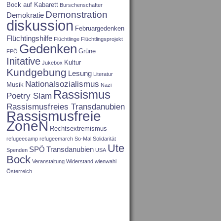
Bock auf Kabarett
Burschenschafter
Demonstration
Demokratie
diskussion
Februargedenken
Flüchtingshilfe
Flüchtlinge
Flüchtlingsprojekt
Gedenken
Grüne
FPÖ
Initative
Kultur
Jukebox
Kundgebung
Lesung
Literatur
Nationalsozialismus
Musik
Nazi
Rassismus
Poetry Slam
Rassismusfreies Transdanubien
Rassismusfreie
ZoneN
Rechtsextremismus
refugeecamp
refugeemarch
So-Mal
Solidarität
Ute
SPÖ
Transdanubien
Spenden
USA
Bock
Veranstaltung
Widerstand
wienwahl
Österreich