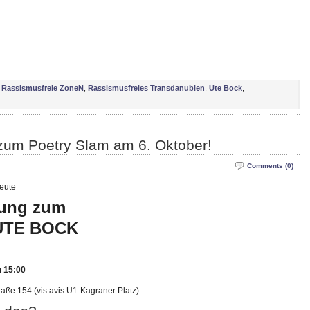
,
Rassismusfreie ZoneN
,
Rassismusfreies Transdanubien
,
Ute Bock
,
um Poetry Slam am 6. Oktober!
Comments (0)
heute
ung zum
UTE BOCK
n 15:00
raße 154 (vis avis U1-Kagraner Platz)