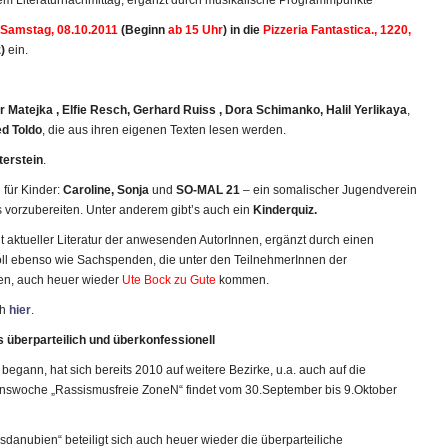
em Literaturnachmittag, ergänzt durch musikalische Programmpunkte
Samstag,
08.10.2011
(Beginn
ab 15 Uhr
) in die
Pizzeria Fantastica., 1220,
)
ein.
r Matejka , Elfie Resch, Gerhard Ruiss , Dora Schimanko, Halil Yerlikaya
,
d Toldo
, die aus ihren eigenen Texten lesen werden.
terstein
.
für Kinder:
Caroline, Sonja
und
SO-MAL 21
– ein somalischer Jugendverein
 vorzubereiten. Unter anderem gibt’s auch ein
Kinderquiz.
t aktueller Literatur der anwesenden AutorInnen, ergänzt durch einen
ll ebenso wie Sachspenden, die unter den TeilnehmerInnen der
en, auch heuer wieder
Ute Bock
zu Gute
kommen.
ch
hier
.
 überparteilich und überkonfessionell
 begann, hat sich bereits 2010 auf weitere Bezirke, u.a. auch auf die
onswoche „Rassismusfreie ZoneN“ findet vom 30.September bis 9.Oktober
sdanubien“ beteiligt sich auch heuer wieder die überparteiliche