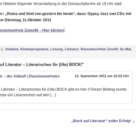
im Oktober folgende Veranstaltung in der Donaucitykirche ab 19 Uhr statt:
er: „Roma und Sinti von gestern bis heute“, dazu: Gypsy-Jazz von CDs mit
m Dienstag, 11.Oktober 2011
.
sismusfreie ZonenN – Hier klicken!
Initative
,
Kinderprogramm
,
Lesung
,
Literatur
,
Rassismusfreie ZoneN
,
So-Mal
,
f Literatur – Literarisches für (Ute) BOCK!”
ur – der Ablauf! | Rassismusfreies
12. September 2011 um 22:02 Uhr
iteratur – Literarisches für (Ute) BOCK gibt es hier // Dieser Beitrag wurde
 Setze ein Lesezeichen auf den […]
1
„Bock auf Literatur“ voller Erfolg!
→