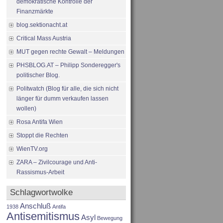
demokratische Kontrolle der
Finanzmärkte
blog.sektionacht.at
Critical Mass Austria
MUT gegen rechte Gewalt – Meldungen
PHSBLOG.AT – Philipp Sonderegger's
politischer Blog.
Politwatch (Blog für alle, die sich nicht
länger für dumm verkaufen lassen
wollen)
Rosa Antifa Wien
Stoppt die Rechten
WienTV.org
ZARA – Zivilcourage und Anti-
Rassismus-Arbeit
Schlagwortwolke
Anschluß
1938
Antifa
Antisemitismus
Asyl
Bewegung