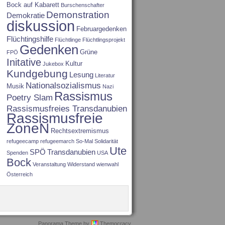
Bock auf Kabarett
Burschenschafter
Demonstration
Demokratie
diskussion
Februargedenken
Flüchtingshilfe
Flüchtlinge
Flüchtlingsprojekt
Gedenken
Grüne
FPÖ
Initative
Kultur
Jukebox
Kundgebung
Lesung
Literatur
Nationalsozialismus
Musik
Nazi
Rassismus
Poetry Slam
Rassismusfreies Transdanubien
Rassismusfreie
ZoneN
Rechtsextremismus
refugeecamp
refugeemarch
So-Mal
Solidarität
Ute
SPÖ
Transdanubien
Spenden
USA
Bock
Veranstaltung
Widerstand
wienwahl
Österreich
Panorama Theme by
Themocracy