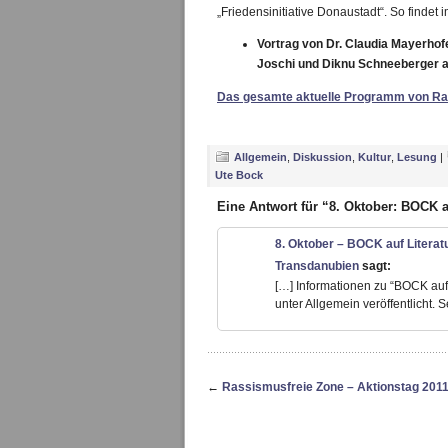
„Friedensinitiative Donaustadt“. So findet 
Vortrag von Dr. Claudia Mayerhof
Joschi und Diknu Schneeberger a
Das gesamte aktuelle Programm von Ras
Allgemein
,
Diskussion
,
Kultur
,
Lesung
|
Ute Bock
Eine Antwort für “8. Oktober: BOCK au
8. Oktober – BOCK auf Literat
Transdanubien
sagt:
[…] Informationen zu “BOCK auf L
unter Allgemein veröffentlicht.
←
Rassismusfreie Zone – Aktionstag 201