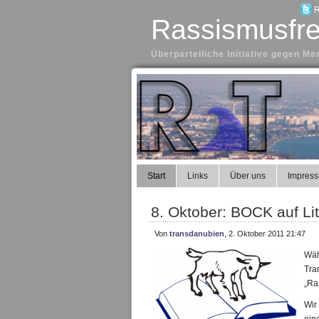
R
Rassismusfre
Überparteiliche Initiative gegen 
Start
Links
Über uns
Impres
8. Oktober: BOCK auf Lit
Von
transdanubien
, 2. Oktober 2011 21:47
W
ä
Tra
„Ra
Wir