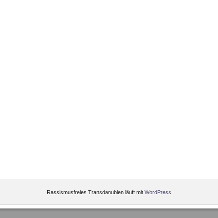
Rassismusfreies Transdanubien läuft mit
WordPress