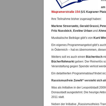
ein
am
Wagramerstraße 154
(U1 Kagraner Platz
Ihre Teilnahme bisher zugesagt haben:
Marlene Streeruwitz, Gerald Grassl, Pete
Fritz Nussböck
,
Eveline Urban
und
Ahme
Musikalische Beiträge gibt’s von
Kurti Win
Ein eigenes Programmangebot gibt’s auch 
in Österreich – hat es übernommen, dieses
Weiters soll es auch einen
Büchertisch
mi
Bücherflohmarkt
geben: Der Reinerlös so
Veranstaltung gegen Spende verlost werd
Ein detaillierten Programmablauf findet si
Rassismusfreie ZoneN“ versteht sich als
Was als Initiative in der Leopoldstadt 2009
Donaustadt ausgedehnt
.
Die heurige Akti
2011 statt.
Neben der Initiative „Rassismusfreies Tran