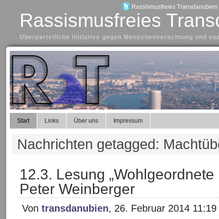
Rassismusfreies Transdanubien a
Rassismusfreies Trans
Überparteiliche Initiative gegen Menschenverachtung und so
Start
Links
Über uns
Impressum
Nachrichten getagged: Machtü
12.3. Lesung „Wohlgeordnete 
Peter Weinberger
Von
transdanubien
, 26. Februar 2014 11:19