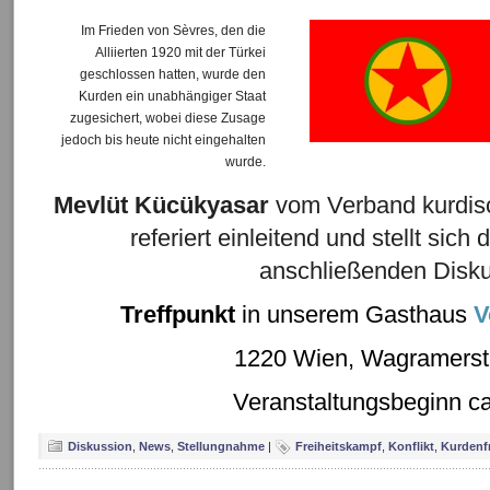
Im Frieden von Sèvres, den die
Alliierten 1920 mit der Türkei
geschlossen hatten, wurde den
Kurden ein unabhängiger Staat
zugesichert, wobei diese Zusage
jedoch bis heute nicht eingehalten
wurde.
Mevlüt Kücükyasar
vom Verband kurdisc
referiert einleitend und stellt sic
anschließenden Disku
Treffpunkt
in unserem Gasthaus
V
1220 Wien, Wagramerst
Veranstaltungsbeginn ca.
Diskussion
,
News
,
Stellungnahme
|
Freiheitskampf
,
Konflikt
,
Kurdenf