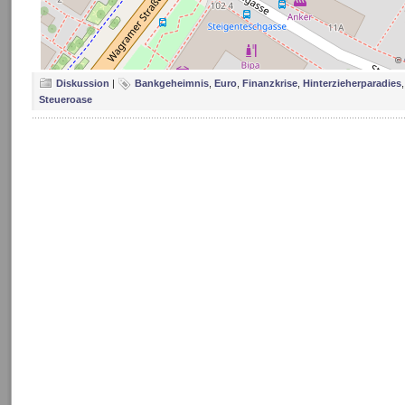
©
Diskussion
|
Bankgeheimnis
,
Euro
,
Finanzkrise
,
Hinterzieherparadies
Steueroase