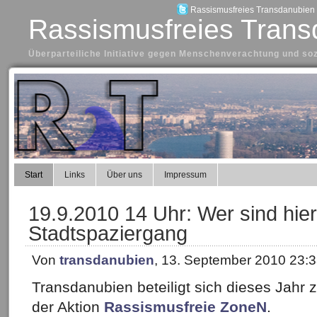
Rassismusfreies Transdanubien a
Rassismusfreies Trans
Überparteiliche Initiative gegen Menschenverachtung und so
Start
Links
Über uns
Impressum
19.9.2010 14 Uhr: Wer sind hie
Stadtspaziergang
Von
transdanubien
, 13. September 2010 23:
Transdanubien beteiligt sich dieses Jahr 
der Aktion
Rassismusfreie ZoneN
.