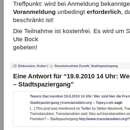
Treffpunkt: wird bei Anmeldung bekanntg
Voranmeldung
unbedingt
erforderlich
, d
beschränkt ist!
Die Teilnahme ist kostenfrei. Es wird um 
Ute Bock
gebeten!
Diskussion
,
Kultur
|
Rassismusfreie ZoneN
,
Stadtspaziergang
Eine Antwort für “19.9.2010 14 Uhr: We
– Stadtspaziergang”
Tweets that mention 19.9.2010 14 Uhr: Wer sind hier die Fr
Stadtspaziergang | transdanubien.org -- Topsy.com
sagt:
[…] This post was mentioned on Twitter by Stefan Mackovik, T
Transdanubien. Transdanubien said: Neu auf transdanubien.org:
Fremden? – Stadtspaziergang
http://www.transdanubien.org/