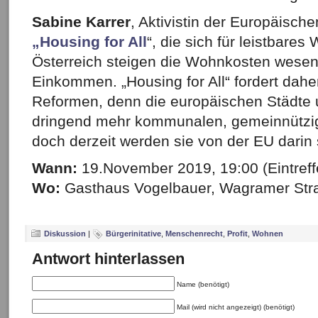
Sabine Karrer
, Aktivistin der Europäisch
„Housing for All
“, die sich für leistbare
Österreich steigen die Wohnkosten wesentl
Einkommen. „Housing for All“ fordert dah
Reformen, denn die europäischen Städt
dringend mehr kommunalen, gemeinnützi
doch derzeit werden sie von der EU darin 
Wann:
19.November 2019, 19:00 (Eintreff
Wo:
Gasthaus Vogelbauer, Wagramer Str
Diskussion
|
Bürgerinitative
,
Menschenrecht
,
Profit
,
Wohnen
Antwort hinterlassen
Name (benötigt)
Mail (wird nicht angezeigt) (benötigt)