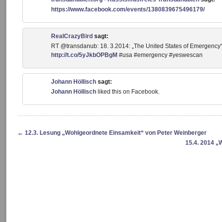
https://www.facebook.com/events/1380839675496179/
RealCrazyBird
sagt:
RT @transdanub: 18. 3.2014: „The United States of Emergency“
http://t.co/5yJkbOPBgM
#usa #emergency #yeswescan
Johann Höllisch
sagt:
Johann Höllisch
liked this on Facebook.
←
12.3. Lesung „Wohlgeordnete Einsamkeit“ von Peter Weinberger
15.4. 2014 „W