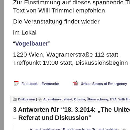
Zur Einstimmung auf dieses spannende The
Text von Willi Trimmel empfohlen.
Die Veranstaltung findet wieder
im Lokal
“
Vogelbauer
”
1220 Wien, Wagramerstraße 112 statt.
Treffpunkt 19:00 statt, Diskussionsbeginn
Facebook – Eventseite
United States of Emergency
Diskussion
|
Ausnahmezustand
,
Obama
,
Überwachung
,
USA
,
Willi T
3 Antworten für “18. 3.2014: „The Unit
– Referat und Diskussion”
transdanubien.org - Rassismusfreies Transdanubien
sagt: