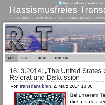
Rassismusfreies Transdanubien a
Rassismusfreies Trans
Überparteiliche Initiative gegen Menschenverachtung und so
Start
Links
Über uns
Impressum
18. 3.2014: „The United States
Referat und Diskussion
Von
transdanubien
, 2. März 2014 18:38
Bei unserem Te
diesmal das sei