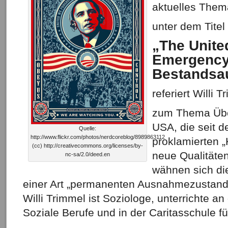
aktuelles The
unter dem Titel
„The Unite
Emergency
Bestandsa
referiert Willi 
zum Thema Übe
USA, die seit 
Quelle:
http://www.flickr.com/photos/nerdcoreblog/8989863112
proklamierten „
(cc) http://creativecommons.org/licenses/by-
neue Qualitäten
nc-sa/2.0/deed.en
wähnen sich die
einer Art „permanenten Ausnahmezustand
Willi Trimmel ist Soziologe, unterrichte a
Soziale Berufe und in der Caritasschule fü