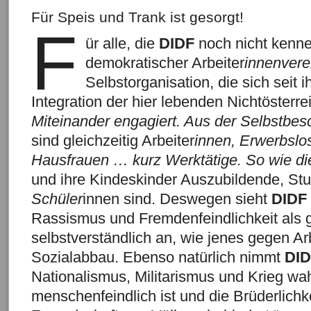
Für Speis und Trank ist gesorgt!
F
ür alle, die
DIDF
noch nicht kenn
demokratischer Arbeiter
innenverei
Selbstorganisation, die sich seit 
Integration der hier lebenden Nichtösterre
Miteinander engagiert. Aus der Selbstbes
sind gleichzeitig Arbeiter
innen, Erwerbslos
Hausfrauen … kurz Werktätige. So wie die
und ihre Kindeskinder Auszubildende, St
Schüler
innen sind. Deswegen sieht
DIDF
Rassismus und Fremdenfeindlichkeit als
selbstverständlich an, wie jenes gegen Arb
Sozialabbau. Ebenso natürlich nimmt
DI
Nationalismus, Militarismus und Krieg wah
menschenfeindlich ist und die Brüderlichk