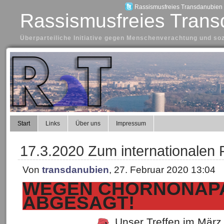
Rassismusfreies Transdanubien a
Rassismusfreies Trans
Überparteiliche Initiative gegen Menschenverachtung und so
Start
Links
Über uns
Impressum
17.3.2020 Zum internationalen 
Von
transdanubien
, 27. Februar 2020 13:04
WEGEN CHORNONAP
ABGESAGT!
Unser Treffen im März