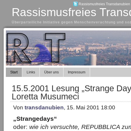
Rassismusfreies Transdanubien a
Rassismusfreies Trans
Überparteiliche Initiative gegen Menschenverachtung und so
Start
Links
Über uns
Impressum
15.5.2001 Lesung „Strange Day
Loretta Musumeci
Von
transdanubien
, 15. Mai 2001 18:00
„Strangedays“
oder:
wie ich versuchte, REPUBBLICA 